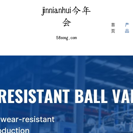
首
产
页
品