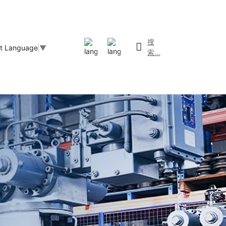
搜
ct Language
▼
索...