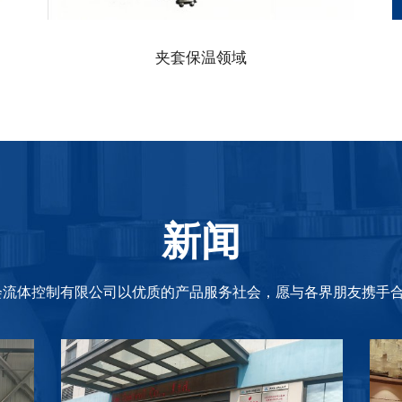
夹套保温领域
新闻
i今年会流体控制有限公司以优质的产品服务社会，愿与各界朋友携手合作