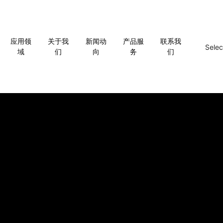
应用领
关于我
新闻动
产品服
联系我
Sele
域
们
向
务
们