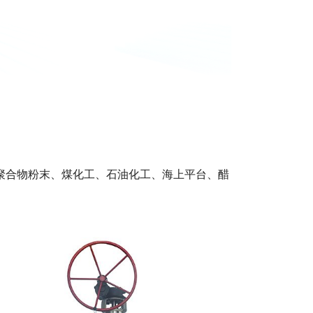
粉末、煤化工、石油化工、海上平台、醋