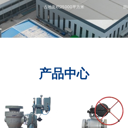
年
占地面积25000平方米
目
产品中心