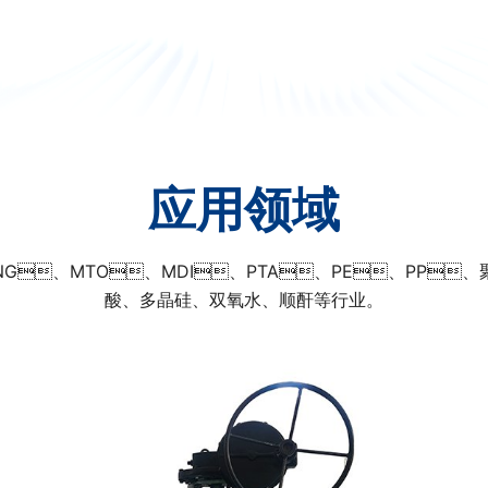
应用领域
、MTO、MDI、PTA、PE、PP、聚合物
酸、多晶硅、双氧水、顺酐等行业。