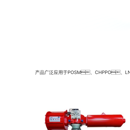
产品广泛应用于POSM、CHPPO、LNG