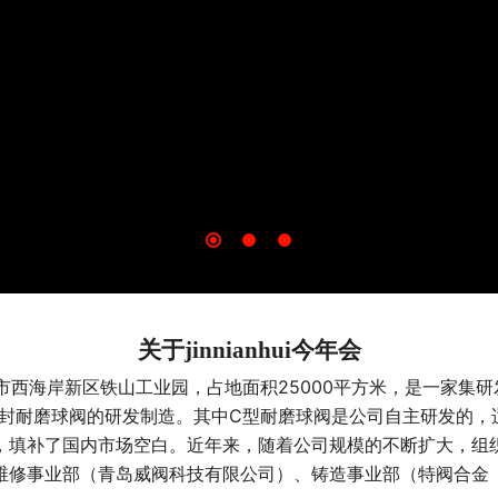
关于jinnianhui今年会
市西海岸新区铁山工业园，占地面积25000平方米，是一家集研发
封耐磨球阀的研发制造。其中C型耐磨球阀是公司自主研发的
，填补了国内市场空白。近年来，随着公司规模的不断扩大，
、维修事业部（青岛威阀科技有限公司）、铸造事业部（特阀合金